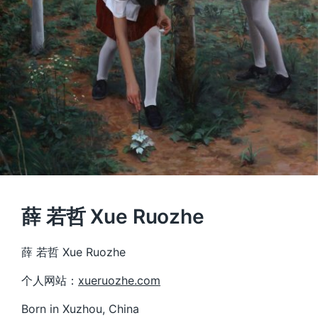
薛 若哲 Xue Ruozhe
薛 若哲 Xue Ruozhe
个人网站：
xueruozhe.com
Born in Xuzhou, China