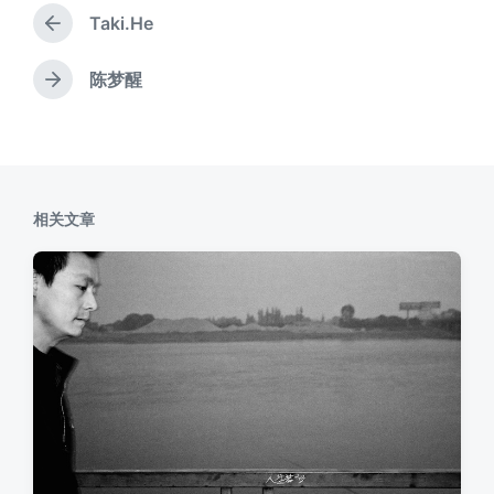
Taki.He
上
篇
文
陈梦醒
下
章
篇
：
文
章
：
相关文章