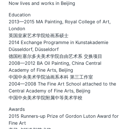
Now lives and works in Beijing
Education
2013—2015 MA Painting, Royal College of Art,
London
英国皇家艺术学院绘画系硕士
2014 Exchange Programme in Kunstakademie
Düsseldorf, Düsseldorf
德国杜塞尔多夫美术学院自由艺术系 交换项目
2008—2012 BA Oil Painting, China Central
Academy of Fine Arts, Beijing
中国中央美术学院油画系本科 第三工作室
2004—2008 The Fine Art School attached to the
Central Academy of Fine Arts, Beijing
中国中央美术学院附属中等美术学校
Awards
2015 Runners-up Prize of Gordon Luton Award for
Fine Art