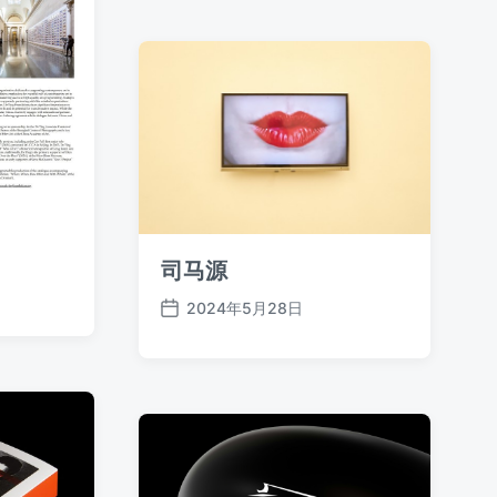
期
司马源
2024年5月28日
发
布
日
期