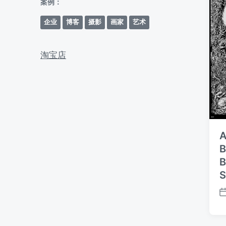
案例：
企业
博客
摄影
画家
艺术
淘宝店
A
B