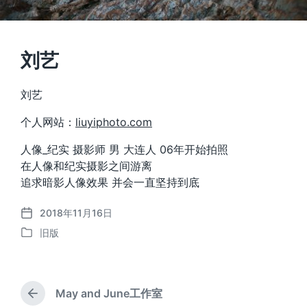
刘艺
刘艺
个人网站：
liuyiphoto.com
人像_纪实 摄影师 男 大连人 06年开始拍照
在人像和纪实摄影之间游离
追求暗影人像效果 并会一直坚持到底
2018年11月16日
发
旧版
布
发
日
布
期
于
May and June工作室
上