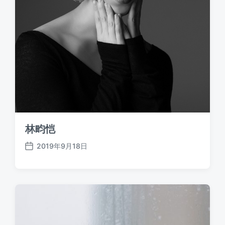
林畇恺
2019年9月18日
发
布
日
期