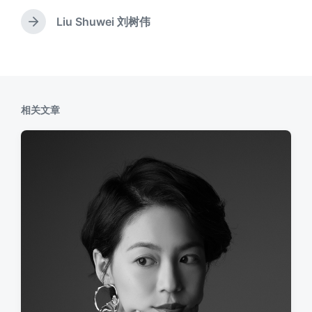
篇
文
Liu Shuwei 刘树伟
下
章
篇
：
文
章
：
相关文章