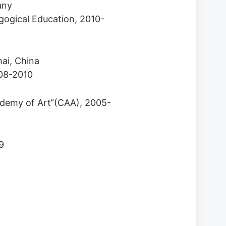
any
agogical Education, 2010-
hai, China
08-2010
cademy of Art“(CAA), 2005-
9