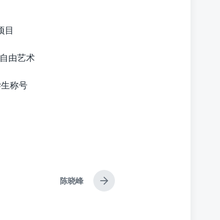
项目
习自由艺术
学生称号
陈晓峰
下
篇
文
章