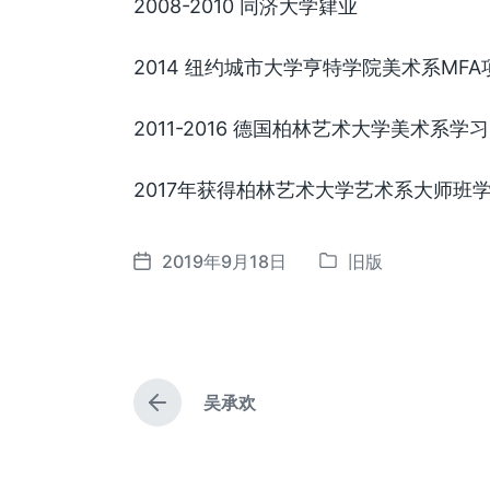
2008-2010 同济大学肄业
2014 纽约城市大学亨特学院美术系MFA
2011-2016 德国柏林艺术大学美术系学
2017年获得柏林艺术大学艺术系大师班
2019年9月18日
旧版
发
发
布
布
于
日
期
吴承欢
上
篇
文
章