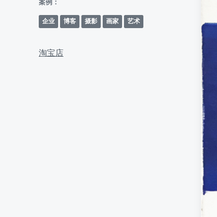
案例：
企业
博客
摄影
画家
艺术
淘宝店