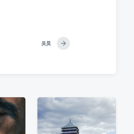
吴昊
下
篇
文
章
：