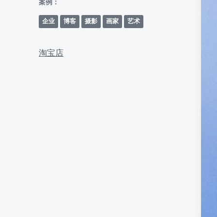
案例：
企业
博客
摄影
画家
艺术
淘宝店