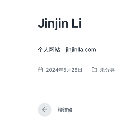
Jinjin Li
个人网站：
jinjinlla.com
2024年5月28日
未分类
发
发
布
布
于
日
期
柳洁修
上
篇
文
章
：