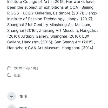
Institute College of Art in 2019. Her works have
been the subject of exhibitions at OCAT Beijing,
RIGGS – LEIDY Galleries, Baltimore (2017); Jiangxi
Institute of Fashion Technology, Jiangxi (2017);
Shanghai 21st Century Minsheng Art Museum,
Shanghai (2016); Zhejiang Art Museum, Hangzhou
(2016); Artlaxy Gallery, Shanghai (2016); LBX
Gallery, Hangzhou(2015); San Shang Art (2015),
Hangzhou; CAA Art Museum, Hangzhou (2014).
2019年9月18日
发
旧版
布
发
日
布
期
于
黎明
上
篇