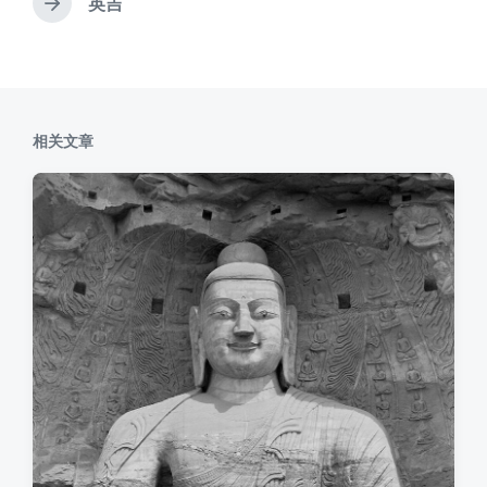
文
英吉
下
章
篇
：
文
章
：
相关文章