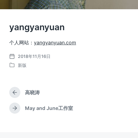
yangyanyuan
个人网站：
yangyanyuan.com
2018年11月16日
发
新版
布
发
日
布
期
于
高晓涛
上
篇
文
May and June工作室
下
章
篇
：
文
章
：