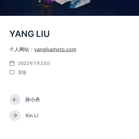
YANG LIU
个人网站：
yangliuphoto.com
2022年7月23日
发
新版
布
发
日
布
期
于
孙小舟
上
篇
文
Xin Li
下
章
篇
：
文
章