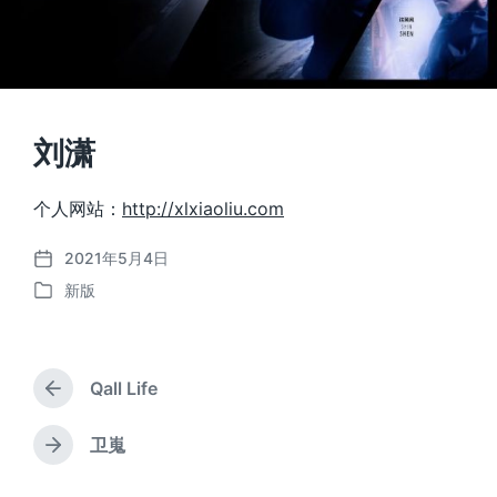
刘潇
个人网站：
http://xlxiaoliu.com
2021年5月4日
发
新版
布
发
日
布
期
于
Qall Life
上
篇
文
卫嵬
下
章
篇
：